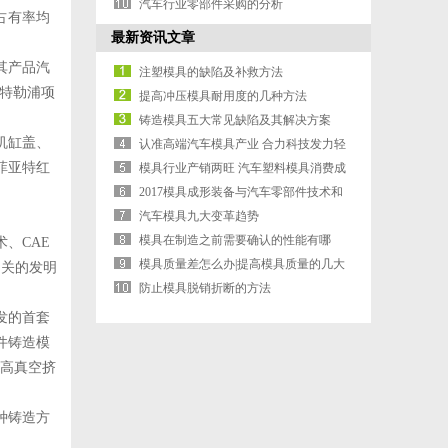
汽车行业零部件采购的分析
占有率均
最新资讯文章
其产品汽
注塑模具的缺陷及补救方法
特勒浦项
提高冲压模具耐用度的几种方法
铸造模具五大常见缺陷及其解决方案
机缸盖、
认准高端汽车模具产业 合力科技发力轻
菲亚特红
量化
模具行业产销两旺 汽车塑料模具消费成
主导
2017模具成形装备与汽车零部件技术和
市场报告会举...
汽车模具九大变革趋势
模具在制造之前需要确认的性能有哪
、CAE
些？
模具质量差怎么办|提高模具质量的几大
相关的发明
办法
防止模具脱销折断的方法
发的首套
件铸造模
金高真空挤
种铸造方